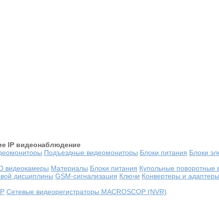
ие
IP видеонаблюдение
деомониторы
Подъездные видеомониторы
Блоки питания
Блоки эл
D видеокамеры
Материалы
Блоки питания
Купольные поворотные 
овой дисциплины
GSM-сигнализация
Ключи
Конвертеры и адаптер
OP
Сетевые видеорегистраторы MACROSCOP (NVR)