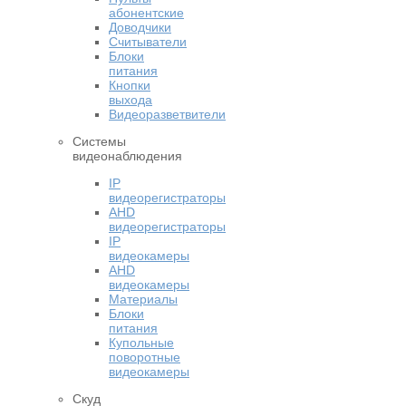
абонентские
Доводчики
Считыватели
Блоки
питания
Кнопки
выхода
Видеоразветвители
Системы
видеонаблюдения
IP
видеорегистраторы
AHD
видеорегистраторы
IP
видеокамеры
AHD
видеокамеры
Материалы
Блоки
питания
Купольные
поворотные
видеокамеры
Скуд