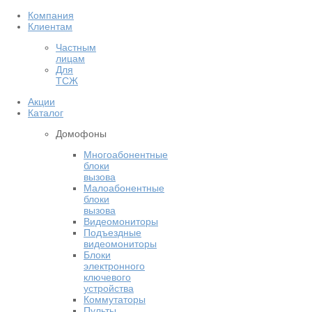
Компания
Клиентам
Частным
лицам
Для
ТСЖ
Акции
Каталог
Домофоны
Многоабонентные
блоки
вызова
Малоабонентные
блоки
вызова
Видеомониторы
Подъездные
видеомониторы
Блоки
электронного
ключевого
устройства
Коммутаторы
Пульты