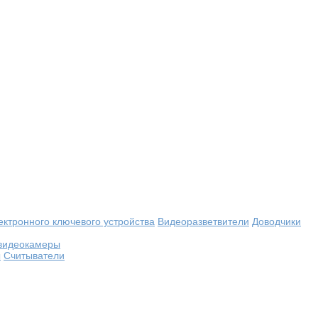
ектронного ключевого устройства
Видеоразветвители
Доводчики
видеокамеры
ы
Считыватели