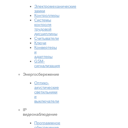
Электромеханические
замки
Контроллеры
Системы
контроля
трудовой
дисциплины
Считыватели
Ключи
Конвертеры
и
адаптеры
GSM-
сигнализация
Энергосбережение
Оптико-
акустические
светильники
и
выключатели
IP
видеонаблюдение
Программное
обеспечение