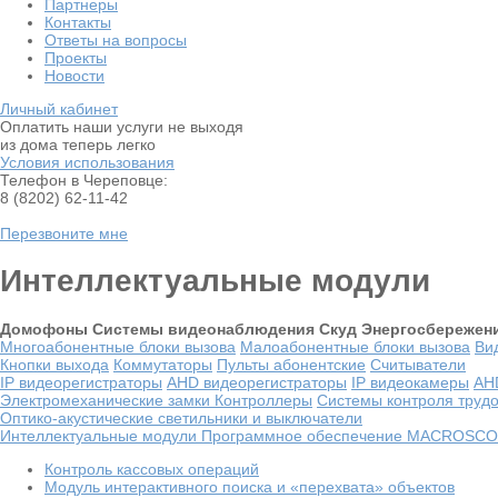
Партнеры
Контакты
Ответы на вопросы
Проекты
Новости
Личный кабинет
Оплатить наши услуги не выходя
из дома теперь легко
Условия использования
Телефон в Череповце:
8 (8202) 62-11-42
Перезвоните мне
Интеллектуальные модули
Домофоны
Системы видеонаблюдения
Скуд
Энергосбережен
Многоабонентные блоки вызова
Малоабонентные блоки вызова
Ви
Кнопки выхода
Коммутаторы
Пульты абонентские
Считыватели
IP видеорегистраторы
AHD видеорегистраторы
IP видеокамеры
AH
Электромеханические замки
Контроллеры
Системы контроля труд
Оптико-акустические светильники и выключатели
Интеллектуальные модули
Программное обеспечение MACROSC
Контроль кассовых операций
Модуль интерактивного поиска и «перехвата» объектов