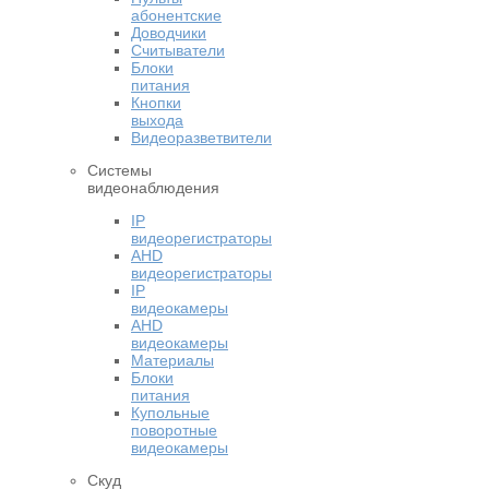
абонентские
Доводчики
Считыватели
Блоки
питания
Кнопки
выхода
Видеоразветвители
Системы
видеонаблюдения
IP
видеорегистраторы
AHD
видеорегистраторы
IP
видеокамеры
AHD
видеокамеры
Материалы
Блоки
питания
Купольные
поворотные
видеокамеры
Скуд