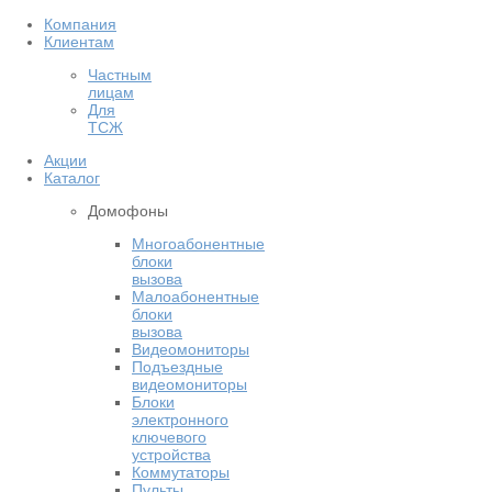
Компания
Клиентам
Частным
лицам
Для
ТСЖ
Акции
Каталог
Домофоны
Многоабонентные
блоки
вызова
Малоабонентные
блоки
вызова
Видеомониторы
Подъездные
видеомониторы
Блоки
электронного
ключевого
устройства
Коммутаторы
Пульты