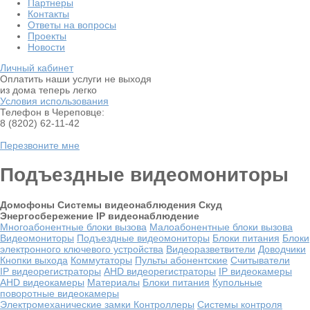
Партнеры
Контакты
Ответы на вопросы
Проекты
Новости
Личный кабинет
Оплатить наши услуги не выходя
из дома теперь легко
Условия использования
Телефон в Череповце:
8 (8202) 62-11-42
Перезвоните мне
Подъездные видеомониторы
Домофоны
Системы видеонаблюдения
Скуд
Энергосбережение
IP видеонаблюдение
Многоабонентные блоки вызова
Малоабонентные блоки вызова
Видеомониторы
Подъездные видеомониторы
Блоки питания
Блоки
электронного ключевого устройства
Видеоразветвители
Доводчики
Кнопки выхода
Коммутаторы
Пульты абонентские
Считыватели
IP видеорегистраторы
AHD видеорегистраторы
IP видеокамеры
AHD видеокамеры
Материалы
Блоки питания
Купольные
поворотные видеокамеры
Электромеханические замки
Контроллеры
Системы контроля