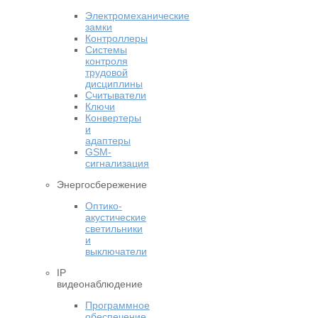
Электромеханические
замки
Контроллеры
Системы
контроля
трудовой
дисциплины
Считыватели
Ключи
Конвертеры
и
адаптеры
GSM-
сигнализация
Энергосбережение
Оптико-
акустические
светильники
и
выключатели
IP
видеонаблюдение
Программное
обеспечение