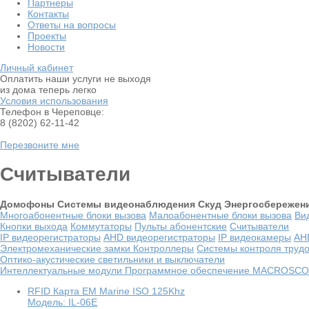
Партнеры
Контакты
Ответы на вопросы
Проекты
Новости
Личный кабинет
Оплатить наши услуги не выходя
из дома теперь легко
Условия использования
Телефон в Череповце:
8 (8202) 62-11-42
Перезвоните мне
Считыватели
Домофоны
Системы видеонаблюдения
Скуд
Энергосбережен
Многоабонентные блоки вызова
Малоабонентные блоки вызова
Ви
Кнопки выхода
Коммутаторы
Пульты абонентские
Считыватели
IP видеорегистраторы
AHD видеорегистраторы
IP видеокамеры
AH
Электромеханические замки
Контроллеры
Системы контроля труд
Оптико-акустические светильники и выключатели
Интеллектуальные модули
Программное обеспечение MACROSC
RFID Карта EM Marine ISO 125Khz
Модель: IL-06E