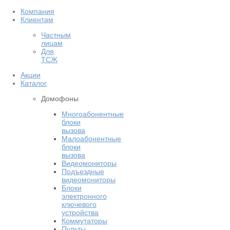
Компания
Клиентам
Частным
лицам
Для
ТСЖ
Акции
Каталог
Домофоны
Многоабонентные
блоки
вызова
Малоабонентные
блоки
вызова
Видеомониторы
Подъездные
видеомониторы
Блоки
электронного
ключевого
устройства
Коммутаторы
Пульты