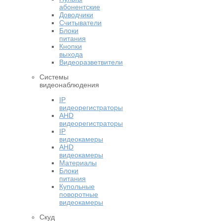
абонентские
Доводчики
Считыватели
Блоки
питания
Кнопки
выхода
Видеоразветвители
Системы
видеонаблюдения
IP
видеорегистраторы
AHD
видеорегистраторы
IP
видеокамеры
AHD
видеокамеры
Материалы
Блоки
питания
Купольные
поворотные
видеокамеры
Скуд