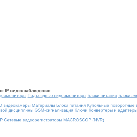
ие
IP видеонаблюдение
деомониторы
Подъездные видеомониторы
Блоки питания
Блоки эл
D видеокамеры
Материалы
Блоки питания
Купольные поворотные 
овой дисциплины
GSM-сигнализация
Ключи
Конвертеры и адаптер
OP
Сетевые видеорегистраторы MACROSCOP (NVR)