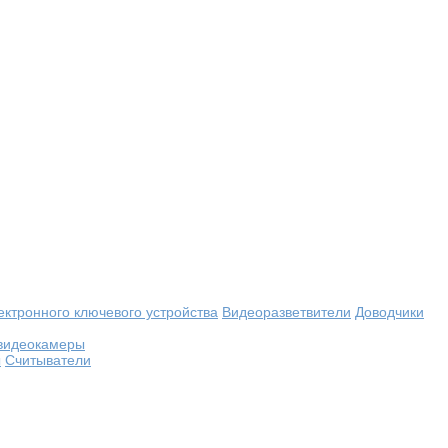
ектронного ключевого устройства
Видеоразветвители
Доводчики
видеокамеры
ы
Считыватели