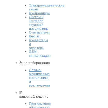
Электромеханические
замки
Контроллеры
Системы
контроля
трудовой
дисциплины
Считыватели
Ключи
Конвертеры
и
адаптеры
GSM-
сигнализация
Энергосбережение
Оптико-
акустические
светильники
и
выключатели
IP
видеонаблюдение
Программное
обеспечение