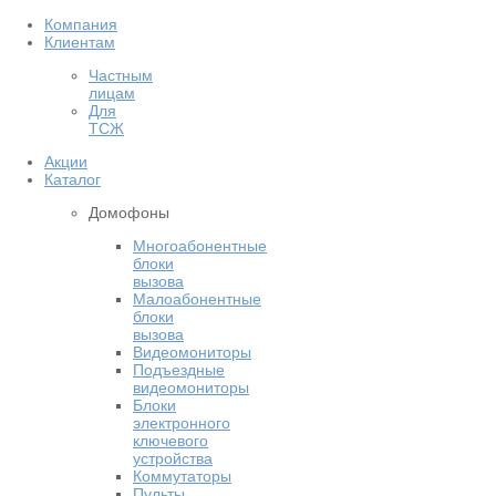
Компания
Клиентам
Частным
лицам
Для
ТСЖ
Акции
Каталог
Домофоны
Многоабонентные
блоки
вызова
Малоабонентные
блоки
вызова
Видеомониторы
Подъездные
видеомониторы
Блоки
электронного
ключевого
устройства
Коммутаторы
Пульты