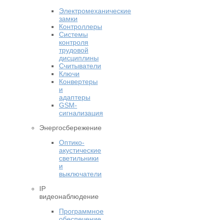
Электромеханические
замки
Контроллеры
Системы
контроля
трудовой
дисциплины
Считыватели
Ключи
Конвертеры
и
адаптеры
GSM-
сигнализация
Энергосбережение
Оптико-
акустические
светильники
и
выключатели
IP
видеонаблюдение
Программное
обеспечение