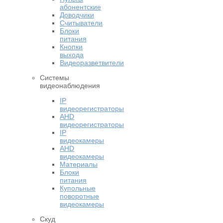
абонентские
Доводчики
Считыватели
Блоки
питания
Кнопки
выхода
Видеоразветвители
Системы
видеонаблюдения
IP
видеорегистраторы
AHD
видеорегистраторы
IP
видеокамеры
AHD
видеокамеры
Материалы
Блоки
питания
Купольные
поворотные
видеокамеры
Скуд