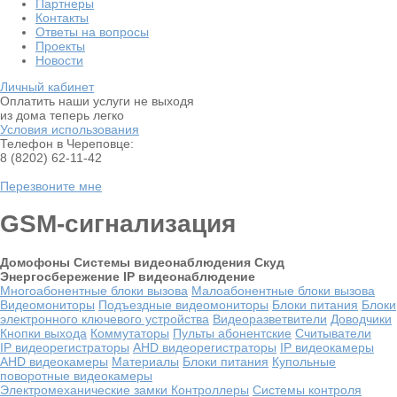
Партнеры
Контакты
Ответы на вопросы
Проекты
Новости
Личный кабинет
Оплатить наши услуги не выходя
из дома теперь легко
Условия использования
Телефон в Череповце:
8 (8202) 62-11-42
Перезвоните мне
GSM-сигнализация
Домофоны
Системы видеонаблюдения
Скуд
Энергосбережение
IP видеонаблюдение
Многоабонентные блоки вызова
Малоабонентные блоки вызова
Видеомониторы
Подъездные видеомониторы
Блоки питания
Блоки
электронного ключевого устройства
Видеоразветвители
Доводчики
Кнопки выхода
Коммутаторы
Пульты абонентские
Считыватели
IP видеорегистраторы
AHD видеорегистраторы
IP видеокамеры
AHD видеокамеры
Материалы
Блоки питания
Купольные
поворотные видеокамеры
Электромеханические замки
Контроллеры
Системы контроля