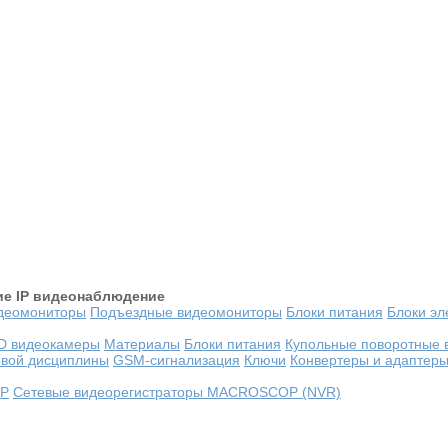
ие
IP видеонаблюдение
деомониторы
Подъездные видеомониторы
Блоки питания
Блоки эл
D видеокамеры
Материалы
Блоки питания
Купольные поворотные 
овой дисциплины
GSM-сигнализация
Ключи
Конвертеры и адаптер
OP
Сетевые видеорегистраторы MACROSCOP (NVR)