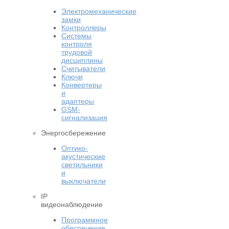
Электромеханические
замки
Контроллеры
Системы
контроля
трудовой
дисциплины
Считыватели
Ключи
Конвертеры
и
адаптеры
GSM-
сигнализация
Энергосбережение
Оптико-
акустические
светильники
и
выключатели
IP
видеонаблюдение
Программное
обеспечение