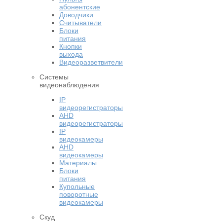
абонентские
Доводчики
Считыватели
Блоки
питания
Кнопки
выхода
Видеоразветвители
Системы
видеонаблюдения
IP
видеорегистраторы
AHD
видеорегистраторы
IP
видеокамеры
AHD
видеокамеры
Материалы
Блоки
питания
Купольные
поворотные
видеокамеры
Скуд