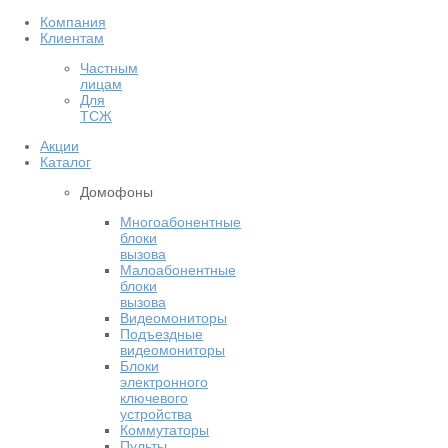
Компания
Клиентам
Частным
лицам
Для
ТСЖ
Акции
Каталог
Домофоны
Многоабонентные
блоки
вызова
Малоабонентные
блоки
вызова
Видеомониторы
Подъездные
видеомониторы
Блоки
электронного
ключевого
устройства
Коммутаторы
Пульты