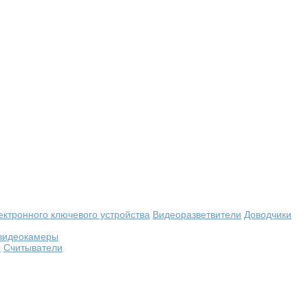
ектронного ключевого устройства
Видеоразветвители
Доводчики
видеокамеры
ы
Считыватели