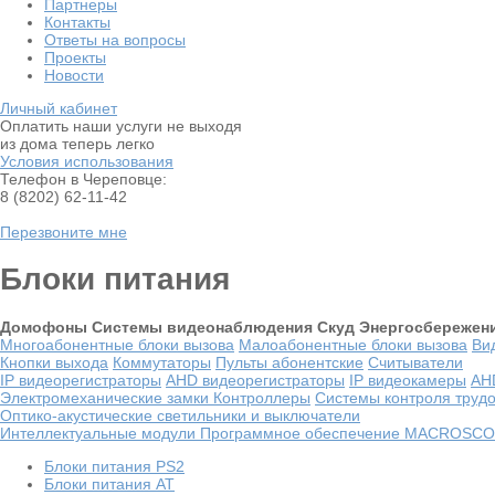
Партнеры
Контакты
Ответы на вопросы
Проекты
Новости
Личный кабинет
Оплатить наши услуги не выходя
из дома теперь легко
Условия использования
Телефон в Череповце:
8 (8202) 62-11-42
Перезвоните мне
Блоки питания
Домофоны
Системы видеонаблюдения
Скуд
Энергосбережен
Многоабонентные блоки вызова
Малоабонентные блоки вызова
Ви
Кнопки выхода
Коммутаторы
Пульты абонентские
Считыватели
IP видеорегистраторы
AHD видеорегистраторы
IP видеокамеры
AH
Электромеханические замки
Контроллеры
Системы контроля труд
Оптико-акустические светильники и выключатели
Интеллектуальные модули
Программное обеспечение MACROSC
Блоки питания PS2
Блоки питания АТ