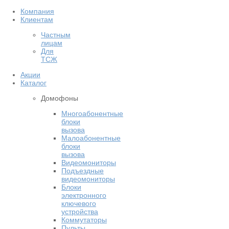
Компания
Клиентам
Частным
лицам
Для
ТСЖ
Акции
Каталог
Домофоны
Многоабонентные
блоки
вызова
Малоабонентные
блоки
вызова
Видеомониторы
Подъездные
видеомониторы
Блоки
электронного
ключевого
устройства
Коммутаторы
Пульты