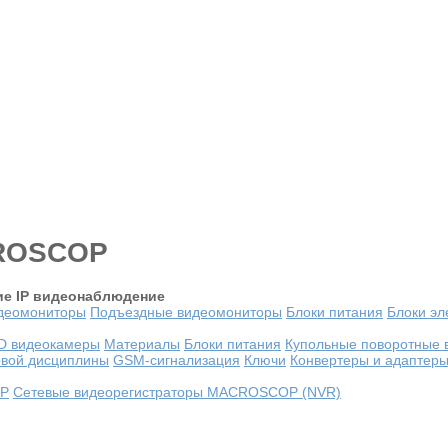
CROSCOP
ие
IP видеонаблюдение
деомониторы
Подъездные видеомониторы
Блоки питания
Блоки эл
D видеокамеры
Материалы
Блоки питания
Купольные поворотные 
овой дисциплины
GSM-сигнализация
Ключи
Конвертеры и адаптер
OP
Сетевые видеорегистраторы MACROSCOP (NVR)