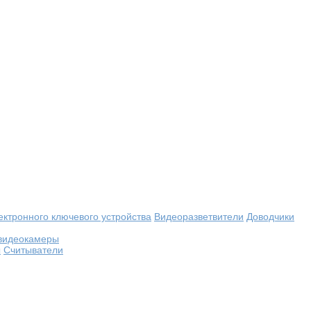
ектронного ключевого устройства
Видеоразветвители
Доводчики
видеокамеры
ы
Считыватели