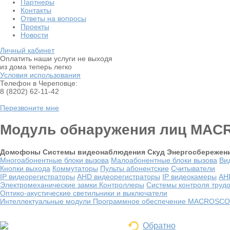
Партнеры
Контакты
Ответы на вопросы
Проекты
Новости
Личный кабинет
Оплатить наши услуги не выходя
из дома теперь легко
Условия использования
Телефон в Череповце:
8 (8202) 62-11-42
Перезвоните мне
Модуль обнаружения лиц MA
Домофоны
Системы видеонаблюдения
Скуд
Энергосбережен
Многоабонентные блоки вызова
Малоабонентные блоки вызова
Ви
Кнопки выхода
Коммутаторы
Пульты абонентские
Считыватели
IP видеорегистраторы
AHD видеорегистраторы
IP видеокамеры
AH
Электромеханические замки
Контроллеры
Системы контроля труд
Оптико-акустические светильники и выключатели
Интеллектуальные модули
Программное обеспечение MACROSC
Обратно