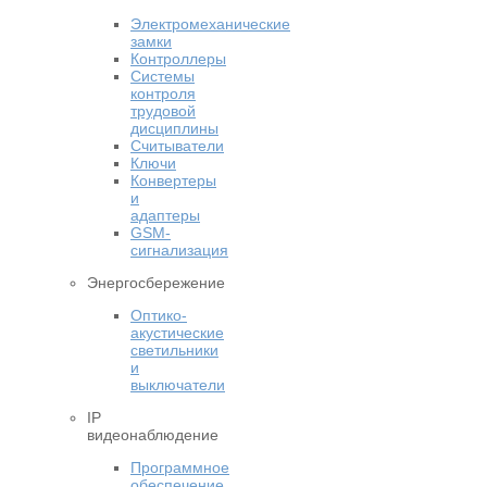
Электромеханические
замки
Контроллеры
Системы
контроля
трудовой
дисциплины
Считыватели
Ключи
Конвертеры
и
адаптеры
GSM-
сигнализация
Энергосбережение
Оптико-
акустические
светильники
и
выключатели
IP
видеонаблюдение
Программное
обеспечение