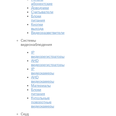
абонентские
Доводчики
Считыватели
Блоки
питания
Кнопки
выхода
Видеоразветвители
Системы
видеонаблюдения
IP
видеорегистраторы
AHD
видеорегистраторы
IP
видеокамеры
AHD
видеокамеры
Материалы
Блоки
питания
Купольные
поворотные
видеокамеры
Скуд