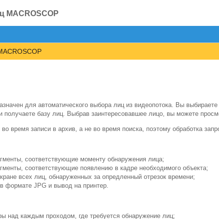
лиц MACROSCOP
ц MACROSCOP
значен для автоматического выбора лиц из видеопотока. Вы выбираете 
и получаете базу лиц. Выбрав заинтересовавшее лицо, вы можете просмо
во время записи в архив, а не во время поиска, поэтому обработка запр
гменты, соответствующие моменту обнаружения лица;
гменты, соответствующие появлению в
кадре необходимого объекта;
кране всех лиц, обнаруженных за
опредленный отрезок времени;
 в
формате JPG и
вывод на
принтер.
ры над каждым проходом, где требуется обнаружение лиц;