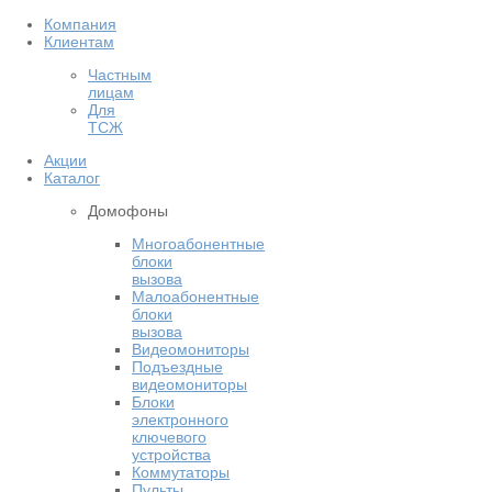
Компания
Клиентам
Частным
лицам
Для
ТСЖ
Акции
Каталог
Домофоны
Многоабонентные
блоки
вызова
Малоабонентные
блоки
вызова
Видеомониторы
Подъездные
видеомониторы
Блоки
электронного
ключевого
устройства
Коммутаторы
Пульты