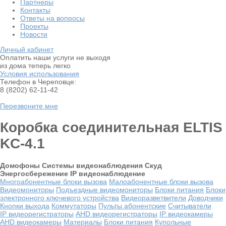
Партнеры
Контакты
Ответы на вопросы
Проекты
Новости
Личный кабинет
Оплатить наши услуги не выходя
из дома теперь легко
Условия использования
Телефон в Череповце:
8 (8202) 62-11-42
Перезвоните мне
Коробка соединительная ELTIS
KC-4.1
Домофоны
Системы видеонаблюдения
Скуд
Энергосбережение
IP видеонаблюдение
Многоабонентные блоки вызова
Малоабонентные блоки вызова
Видеомониторы
Подъездные видеомониторы
Блоки питания
Блоки
электронного ключевого устройства
Видеоразветвители
Доводчики
Кнопки выхода
Коммутаторы
Пульты абонентские
Считыватели
IP видеорегистраторы
AHD видеорегистраторы
IP видеокамеры
AHD видеокамеры
Материалы
Блоки питания
Купольные