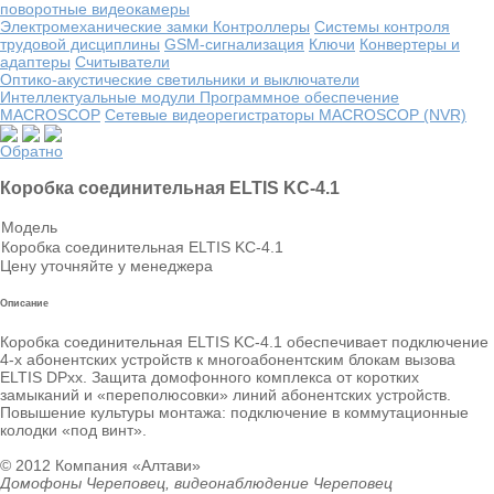
поворотные видеокамеры
Электромеханические замки
Контроллеры
Системы контроля
трудовой дисциплины
GSM-сигнализация
Ключи
Конвертеры и
адаптеры
Считыватели
Оптико-акустические светильники и выключатели
Интеллектуальные модули
Программное обеспечение
MACROSCOP
Сетевые видеорегистраторы MACROSCOP (NVR)
Обратно
Коробка соединительная ELTIS KC-4.1
Модель
Коробка соединительная ELTIS KC-4.1
Цену уточняйте у менеджера
Описание
Коробка соединительная ELTIS KC-4.1 обеспечивает подключение
4-х абонентских устройств к многоабонентским блокам вызова
ELTIS DPхх. Защита домофонного комплекса от коротких
замыканий и «переполюсовки» линий абонентских устройств.
Повышение культуры монтажа: подключение в коммутационные
колодки «под винт».
© 2012 Компания «Алтави»
Домофоны Череповец, видеонаблюдение Череповец