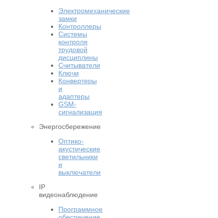
Электромеханические
замки
Контроллеры
Системы
контроля
трудовой
дисциплины
Считыватели
Ключи
Конвертеры
и
адаптеры
GSM-
сигнализация
Энергосбережение
Оптико-
акустические
светильники
и
выключатели
IP
видеонаблюдение
Программное
обеспечение