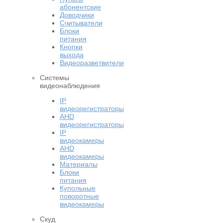
абонентские
Доводчики
Считыватели
Блоки
питания
Кнопки
выхода
Видеоразветвители
Системы
видеонаблюдения
IP
видеорегистраторы
AHD
видеорегистраторы
IP
видеокамеры
AHD
видеокамеры
Материалы
Блоки
питания
Купольные
поворотные
видеокамеры
Скуд