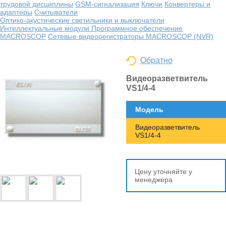
трудовой дисциплины
GSM-сигнализация
Ключи
Конвертеры и
адаптеры
Считыватели
Оптико-акустические светильники и выключатели
Интеллектуальные модули
Программное обеспечение
MACROSCOP
Сетевые видеорегистраторы MACROSCOP (NVR)
Обратно
Видеоразветвитель
VS1/4-4
Модель
Видеоразветвитель
VS1/4-4
Цену уточняйте у
менеджера