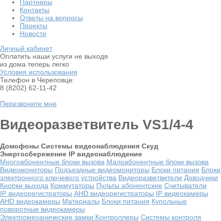
Партнеры
Контакты
Ответы на вопросы
Проекты
Новости
Личный кабинет
Оплатить наши услуги не выходя
из дома теперь легко
Условия использования
Телефон в Череповце:
8 (8202) 62-11-42
Перезвоните мне
Видеоразветвитель VS1/4-4
Домофоны
Системы видеонаблюдения
Скуд
Энергосбережение
IP видеонаблюдение
Многоабонентные блоки вызова
Малоабонентные блоки вызова
Видеомониторы
Подъездные видеомониторы
Блоки питания
Блоки
электронного ключевого устройства
Видеоразветвители
Доводчики
Кнопки выхода
Коммутаторы
Пульты абонентские
Считыватели
IP видеорегистраторы
AHD видеорегистраторы
IP видеокамеры
AHD видеокамеры
Материалы
Блоки питания
Купольные
поворотные видеокамеры
Электромеханические замки
Контроллеры
Системы контроля