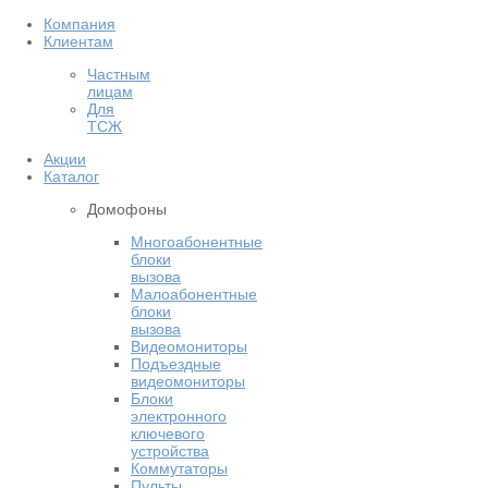
Компания
Клиентам
Частным
лицам
Для
ТСЖ
Акции
Каталог
Домофоны
Многоабонентные
блоки
вызова
Малоабонентные
блоки
вызова
Видеомониторы
Подъездные
видеомониторы
Блоки
электронного
ключевого
устройства
Коммутаторы
Пульты