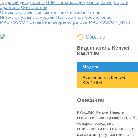
трудовой дисциплины
GSM-сигнализация
Ключи
Конвертеры и
адаптеры
Считыватели
Оптико-акустические светильники и выключатели
Интеллектуальные модули
Программное обеспечение
MACROSCOP
Сетевые видеорегистраторы MACROSCOP (NVR)
Обратно
Видеопанель Kenwei
KW-139M
Модель
Видеопанель Kenwei
KW-139M
Описание
KW-139M Kenwei Панель
вызывная видеодомофона, ч/б.,
четырёхпроводная,
антивандальная, накладная, с
козырьком, регулировки звука.