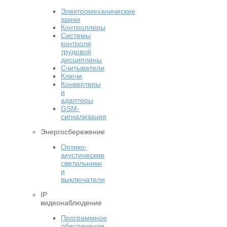
Электромеханические
замки
Контроллеры
Системы
контроля
трудовой
дисциплины
Считыватели
Ключи
Конвертеры
и
адаптеры
GSM-
сигнализация
Энергосбережение
Оптико-
акустические
светильники
и
выключатели
IP
видеонаблюдение
Программное
обеспечение