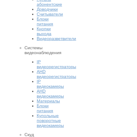
абонентские
Доводчики
Считыватели
Блоки
питания
Кнопки
выхода
Видеоразветвители
Системы
видеонаблюдения
IP
видеорегистраторы
AHD
видеорегистраторы
IP
видеокамеры
AHD
видеокамеры
Материалы
Блоки
питания
Купольные
поворотные
видеокамеры
Скуд