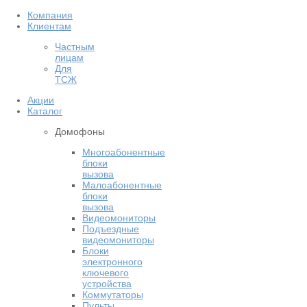
Компания
Клиентам
Частным
лицам
Для
ТСЖ
Акции
Каталог
Домофоны
Многоабонентные
блоки
вызова
Малоабонентные
блоки
вызова
Видеомониторы
Подъездные
видеомониторы
Блоки
электронного
ключевого
устройства
Коммутаторы
Пульты