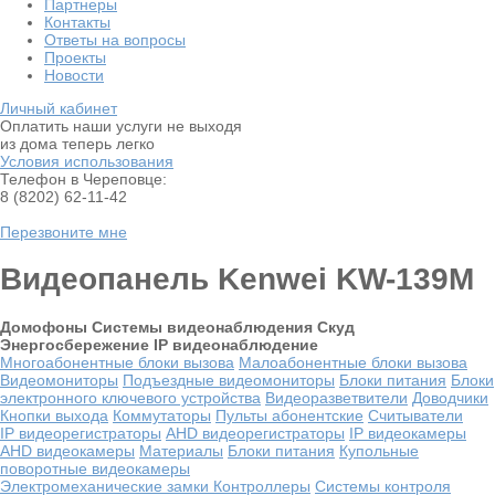
Партнеры
Контакты
Ответы на вопросы
Проекты
Новости
Личный кабинет
Оплатить наши услуги не выходя
из дома теперь легко
Условия использования
Телефон в Череповце:
8 (8202) 62-11-42
Перезвоните мне
Видеопанель Kenwei KW-139M
Домофоны
Системы видеонаблюдения
Скуд
Энергосбережение
IP видеонаблюдение
Многоабонентные блоки вызова
Малоабонентные блоки вызова
Видеомониторы
Подъездные видеомониторы
Блоки питания
Блоки
электронного ключевого устройства
Видеоразветвители
Доводчики
Кнопки выхода
Коммутаторы
Пульты абонентские
Считыватели
IP видеорегистраторы
AHD видеорегистраторы
IP видеокамеры
AHD видеокамеры
Материалы
Блоки питания
Купольные
поворотные видеокамеры
Электромеханические замки
Контроллеры
Системы контроля