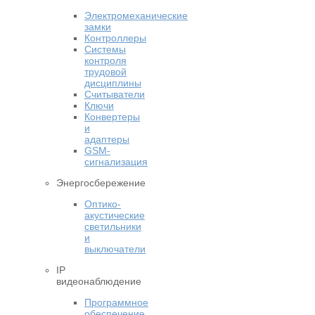
Электромеханические
замки
Контроллеры
Системы
контроля
трудовой
дисциплины
Считыватели
Ключи
Конвертеры
и
адаптеры
GSM-
сигнализация
Энергосбережение
Оптико-
акустические
светильники
и
выключатели
IP
видеонаблюдение
Программное
обеспечение