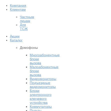
Компания
Клиентам
Частным
лицам
Для
ТСЖ
Акции
Каталог
Домофоны
Многоабонентные
блоки
вызова
Малоабонентные
блоки
вызова
Видеомониторы
Подъездные
видеомониторы
Блоки
электронного
ключевого
устройства
Коммутаторы
Пульты