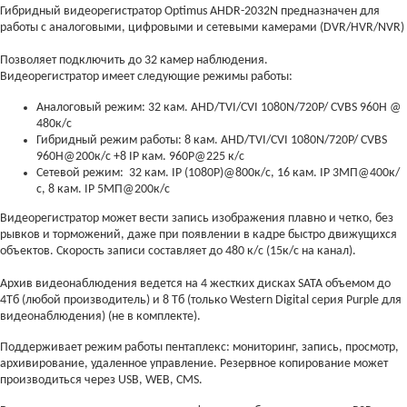
Гибридный видеорегистратор Optimus AHDR-2032N предназначен для
работы с аналоговыми, цифровыми и сетевыми камерами (DVR/HVR/NVR)
Позволяет подключить до 32 камер наблюдения.
Видеорегистратор имеет следующие режимы работы:
Аналоговый режим: 32 кам. AHD/TVI/CVI 1080N/720P/ CVBS 960H @
480к/с
Гибридный режим работы: 8 кам. AHD/TVI/CVI 1080N/720P/ CVBS
960H@200к/с +8 IP кам. 960P@225 к/с
Сетевой режим: 32 кам. IP (1080P)@800к/с, 16 кам. IP 3МП@400к/
с, 8 кам. IP 5МП@200к/с
Видеорегистратор может вести запись изображения плавно и четко, без
рывков и торможений, даже при появлении в кадре быстро движущихся
объектов. Скорость записи составляет до 480 к/с (15к/с на канал).
Архив видеонаблюдения ведется на 4 жестких дисках SATA объемом до
4Тб (любой производитель) и 8 Тб (только Western Digital серия Purple для
видеонаблюдения) (не в комплекте).
Поддерживает режим работы пентаплекс: мониторинг, запись, просмотр,
архивирование, удаленное управление. Резервное копирование может
производиться через USB, WEB, CMS.