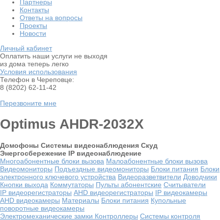
Партнеры
Контакты
Ответы на вопросы
Проекты
Новости
Личный кабинет
Оплатить наши услуги не выходя
из дома теперь легко
Условия использования
Телефон в Череповце:
8 (8202) 62-11-42
Перезвоните мне
Optimus AHDR-2032X
Домофоны
Системы видеонаблюдения
Скуд
Энергосбережение
IP видеонаблюдение
Многоабонентные блоки вызова
Малоабонентные блоки вызова
Видеомониторы
Подъездные видеомониторы
Блоки питания
Блоки
электронного ключевого устройства
Видеоразветвители
Доводчики
Кнопки выхода
Коммутаторы
Пульты абонентские
Считыватели
IP видеорегистраторы
AHD видеорегистраторы
IP видеокамеры
AHD видеокамеры
Материалы
Блоки питания
Купольные
поворотные видеокамеры
Электромеханические замки
Контроллеры
Системы контроля