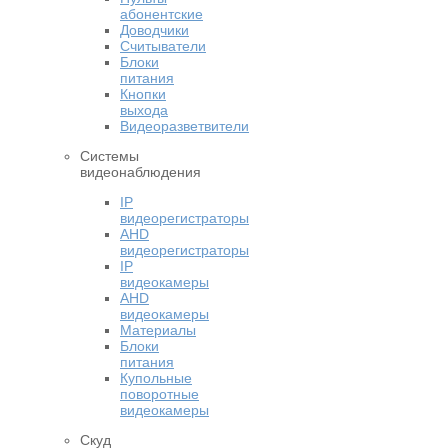
абонентские
Доводчики
Считыватели
Блоки
питания
Кнопки
выхода
Видеоразветвители
Системы
видеонаблюдения
IP
видеорегистраторы
AHD
видеорегистраторы
IP
видеокамеры
AHD
видеокамеры
Материалы
Блоки
питания
Купольные
поворотные
видеокамеры
Скуд