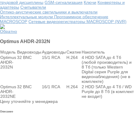
трудовой дисциплины
GSM-сигнализация
Ключи
Конвертеры и
адаптеры
Считыватели
Оптико-акустические светильники и выключатели
Интеллектуальные модули
Программное обеспечение
MACROSCOP
Сетевые видеорегистраторы MACROSCOP (NVR)
Обратно
Optimus AHDR-2032N
Модель
Видеовходы
Аудиовходы
Сжатие
Накопитель
Optimus
32 BNC
15/1 RCA
H.264
4 HDD SATA до 4 Тб
AHDR-
(любой производитель) и
2032N
8 Тб (только Western
Digital серия Purple для
видеонаблюдения) (не в
комплекте)
Optimus
32 BNC
16/1 RCA
H.264
2 HDD SATA до 4 Тб / WD
AHDR-
Purple до 8 Тб (в комплект
2032NE
не входит)
Цену уточняйте у менеджера
Описание