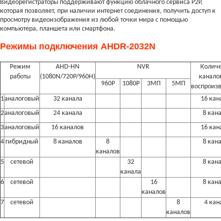
Видеорегистраторы поддерживают функцию облачного сервиса P2P,
которая позволяет, при наличии интернет соединения, получить доступ к
просмотру видеоизображения из любой точки мира с помощью
компьютера, планшета или смартфона.
Режимы подключения AHDR-2032N
Режим
AHD-HN
NVR
Количе
работы
(1080N/720P/960H)
канало
960P
1080P
3МП
5МП
воспроиз
1
аналоговый
32 канала
16 кан
2
аналоговый
24 канала
8 кан
3
аналоговый
16 каналов
16 кан
4
гибридный
8 каналов
8
8 кан
каналов
5
сетевой
32
8 кан
канала
6
сетевой
16
8 кан
каналов
7
сетевой
8
4 кан
каналов