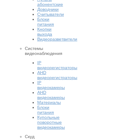
абонентские
Доводчики
Считыватели
Блоки
питания
Кнопки
выхода
Видеоразветвители
Системы
видеонаблюдения
IP
видеорегистраторы
AHD
видеорегистраторы
IP
видеокамеры
AHD
видеокамеры
Материалы
Блоки
питания
Купольные
поворотные
видеокамеры
Скуд