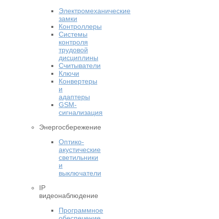
Электромеханические
замки
Контроллеры
Системы
контроля
трудовой
дисциплины
Считыватели
Ключи
Конвертеры
и
адаптеры
GSM-
сигнализация
Энергосбережение
Оптико-
акустические
светильники
и
выключатели
IP
видеонаблюдение
Программное
обеспечение