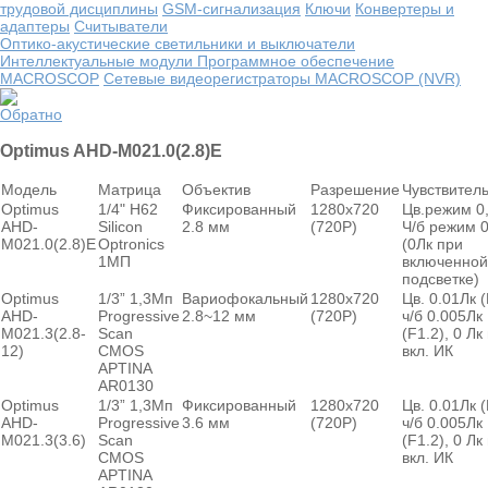
трудовой дисциплины
GSM-сигнализация
Ключи
Конвертеры и
адаптеры
Считыватели
Оптико-акустические светильники и выключатели
Интеллектуальные модули
Программное обеспечение
MACROSCOP
Сетевые видеорегистраторы MACROSCOP (NVR)
Обратно
Optimus AHD-M021.0(2.8)E
Модель
Матрица
Объектив
Разрешение
Чувствител
Optimus
1/4" H62
Фиксированный
1280х720
Цв.режим 0,
AHD-
Silicon
2.8 мм
(720P)
Ч/б режим 
M021.0(2.8)E
Optronics
(0Лк при
1МП
включенной
подсветке)
Optimus
1/3” 1,3Мп
Вариофокальный
1280х720
Цв. 0.01Лк (
AHD-
Progressive
2.8~12 мм
(720P)
ч/б 0.005Лк
M021.3(2.8-
Scan
(F1.2), 0 Лк
12)
CMOS
вкл. ИК
APTINA
AR0130
Optimus
1/3” 1,3Мп
Фиксированный
1280х720
Цв. 0.01Лк (
AHD-
Progressive
3.6 мм
(720P)
ч/б 0.005Лк
M021.3(3.6)
Scan
(F1.2), 0 Лк
CMOS
вкл. ИК
APTINA