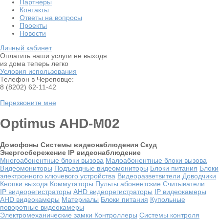
Партнеры
Контакты
Ответы на вопросы
Проекты
Новости
Личный кабинет
Оплатить наши услуги не выходя
из дома теперь легко
Условия использования
Телефон в Череповце:
8 (8202) 62-11-42
Перезвоните мне
Optimus AHD-M02
Домофоны
Системы видеонаблюдения
Скуд
Энергосбережение
IP видеонаблюдение
Многоабонентные блоки вызова
Малоабонентные блоки вызова
Видеомониторы
Подъездные видеомониторы
Блоки питания
Блоки
электронного ключевого устройства
Видеоразветвители
Доводчики
Кнопки выхода
Коммутаторы
Пульты абонентские
Считыватели
IP видеорегистраторы
AHD видеорегистраторы
IP видеокамеры
AHD видеокамеры
Материалы
Блоки питания
Купольные
поворотные видеокамеры
Электромеханические замки
Контроллеры
Системы контроля