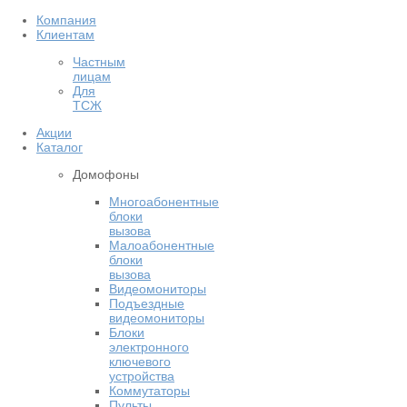
Компания
Клиентам
Частным
лицам
Для
ТСЖ
Акции
Каталог
Домофоны
Многоабонентные
блоки
вызова
Малоабонентные
блоки
вызова
Видеомониторы
Подъездные
видеомониторы
Блоки
электронного
ключевого
устройства
Коммутаторы
Пульты