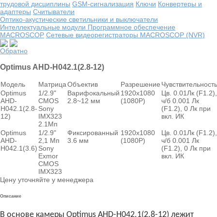
трудовой дисциплины
GSM-сигнализация
Ключи
Конвертеры и
адаптеры
Считыватели
Оптико-акустические светильники и выключатели
Интеллектуальные модули
Программное обеспечение
MACROSCOP
Сетевые видеорегистраторы MACROSCOP (NVR)
Обратно
Optimus AHD-H042.1(2.8-12)
Модель
Матрица
Объектив
Разрешение
Чувствительност
Optimus
1/2.9"
Варифокальный
1920х1080
Цв. 0.01Лк (F1.2),
AHD-
CMOS
2.8~12 мм
(1080P)
ч/б 0.001 Лк
H042.1(2.8-
Sony
(F1.2), 0 Лк при
12)
IMX323
вкл. ИК
2.1Мп
Optimus
1/2.9"
Фиксированный
1920х1080
Цв. 0.01Лк (F1.2),
AHD-
2,1 Мп
3.6 мм
(1080P)
ч/б 0.001 Лк
H042.1(3.6)
Sony
(F1.2), 0 Лк при
Exmor
вкл. ИК
CMOS
IMX323
Цену уточняйте у менеджера
Описание
В основе камеры Optimus AHD-H042.1(2.8-12) лежит