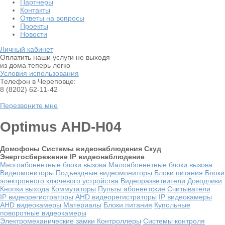
Партнеры
Контакты
Ответы на вопросы
Проекты
Новости
Личный кабинет
Оплатить наши услуги не выходя
из дома теперь легко
Условия использования
Телефон в Череповце:
8 (8202) 62-11-42
Перезвоните мне
Optimus AHD-H04
Домофоны
Системы видеонаблюдения
Скуд
Энергосбережение
IP видеонаблюдение
Многоабонентные блоки вызова
Малоабонентные блоки вызова
Видеомониторы
Подъездные видеомониторы
Блоки питания
Блоки
электронного ключевого устройства
Видеоразветвители
Доводчики
Кнопки выхода
Коммутаторы
Пульты абонентские
Считыватели
IP видеорегистраторы
AHD видеорегистраторы
IP видеокамеры
AHD видеокамеры
Материалы
Блоки питания
Купольные
поворотные видеокамеры
Электромеханические замки
Контроллеры
Системы контроля