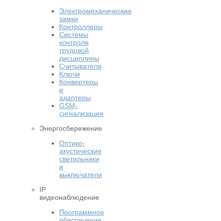
Электромеханические
замки
Контроллеры
Системы
контроля
трудовой
дисциплины
Считыватели
Ключи
Конвертеры
и
адаптеры
GSM-
сигнализация
Энергосбережение
Оптико-
акустические
светильники
и
выключатели
IP
видеонаблюдение
Программное
обеспечение