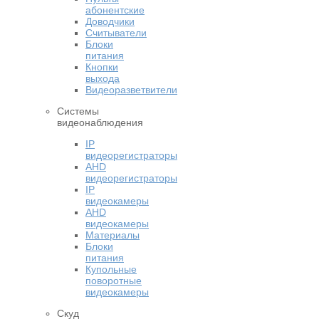
абонентские
Доводчики
Считыватели
Блоки
питания
Кнопки
выхода
Видеоразветвители
Системы
видеонаблюдения
IP
видеорегистраторы
AHD
видеорегистраторы
IP
видеокамеры
AHD
видеокамеры
Материалы
Блоки
питания
Купольные
поворотные
видеокамеры
Скуд