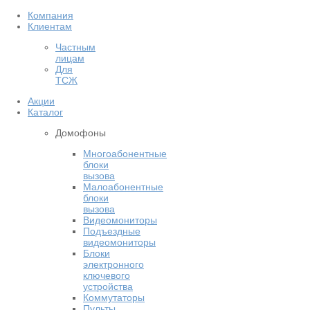
Компания
Клиентам
Частным
лицам
Для
ТСЖ
Акции
Каталог
Домофоны
Многоабонентные
блоки
вызова
Малоабонентные
блоки
вызова
Видеомониторы
Подъездные
видеомониторы
Блоки
электронного
ключевого
устройства
Коммутаторы
Пульты